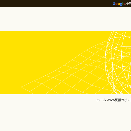
G
o
o
g
l
e
検
ホーム
›
Web反響ラボ
›