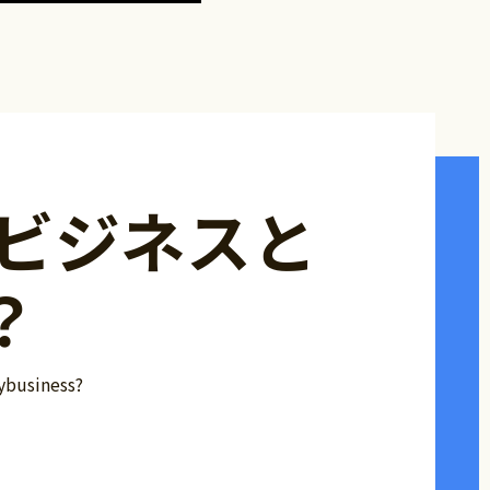
イビジネスと
？
ybusiness?