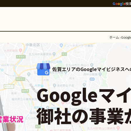
G
o
o
g
l
e
検
ホーム
›
Goo
佐賀エリアのGoogleマイビジネス
Google
御社の事業