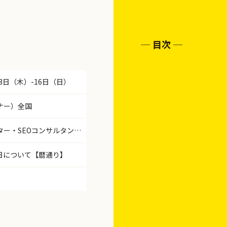
目次
3日（木）-16日（日）
ナー）全国
【終了】採用情報（Webマーケター・SEOコンサルタント）全国
日について【暦通り】