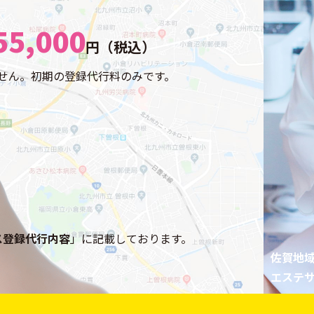
55,000
円（税込）
せん。初期の登録代行料のみです。
ネス登録代行内容
」に記載しております。
佐賀地
エステ