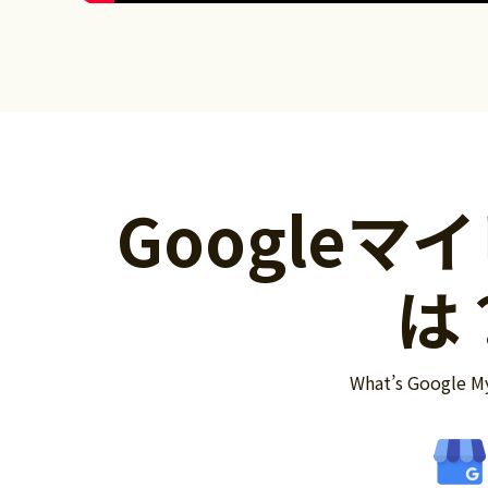
Googleマ
は
What’s Google M