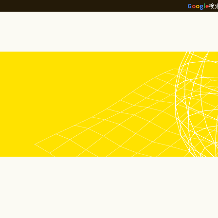
G
o
o
g
l
e
検