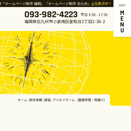
索「ホームページ制作 福岡」「ホームページ制作 北九州」
上位表示中！
093-982-4223
MENU
平日 9:30 - 17:30
福岡県北九州市小倉南区星和台2丁目2-36-2
ホーム
›
制作実績
›
建設
›
アイエイホーム（屋根修理・雨漏り）