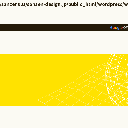
/sanzen001/sanzen-design.jp/public_html/wordpress/
G
o
o
g
l
e
検