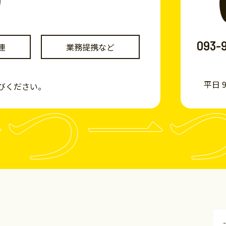
093-
連
業務提携など
つ一つ
平日 9:
びください。